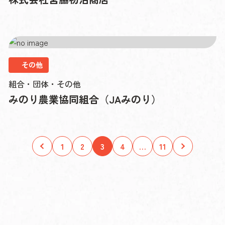
その他
組合・団体・その他
みのり農業協同組合（JAみのり）
1
2
3
4
…
11