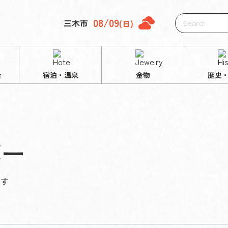
08/09
三木市
(日)
ィ
宿泊・温泉
金物
歴史
バー
ます