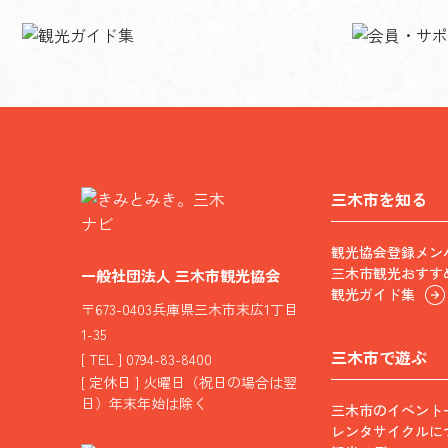
三木市を知る
観光協会登録メン
三木市観光おすす
一般社団法人 三木市観光協会
観光ガイド集
〒673-0403兵庫県三木市末広1丁目
1-35
三木市で遊ぶ
[ TEL ] 0794-83-8400
[ 定休日 ] 火曜日（祝日の場合は翌
日）年末年始は除く
三木市のイベント
レンタサイクルに