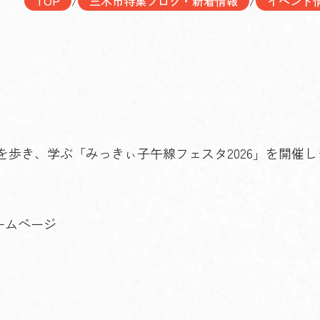
TOP
/
三木市特集ブログ・新着情報
/
イベント
を歩き、学ぶ「みっきぃ子午線フェスタ2026」を開催し
ホームページ