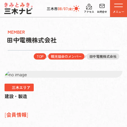
三木市
08/07
(金)
メニュー
アクセス
お問合せ
MEMBER
田中電機株式会社
TOP
/
観光協会のメンバー
/
田中電機株式会社
三木エリア
建設・製造
会員情報