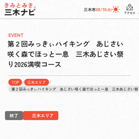
三木市
08/10
(月)
アクセス
EVENT
第２回みっきぃハイキング あじさい
咲く森でほっと一息 三木あじさい祭
り2026満喫コース
TOP
/
三木エリア
/
第２回みっきぃハイキング あじさい咲く森でほっと一息 三木あじさい祭り
終了
三木エリア