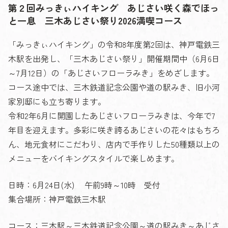
第２回みっきぃハイキング あじさい咲く森でほっ
と一息 三木あじさい祭り2026満喫コース
「みっきぃハイキング」の令和8年度第2回は、神戸電鉄三
木駅を出発し、「三木あじさい祭り」開催期間中（6月6日
～7月12日）の「あじさいフローラみき」をめざします。
コース途中では、三木鉄道記念公園や道の駅みき、旧小河
家別邸にも立ち寄ります。
令和2年6月に開園したあじさいフローラみきは、今年で7
年目を迎えます。多彩に咲き誇るあじさいの花々はもちろ
ん、地元食材にこだわり、店内で手作りした50種類以上の
メニューをバイキングスタイルで楽しめます。
日時：6月24日(水) 午前9時～10時 受付
集合場所：神戸電鉄三木駅
コース：三木駅～三木鉄道記念公園～道の駅みき～あじさ