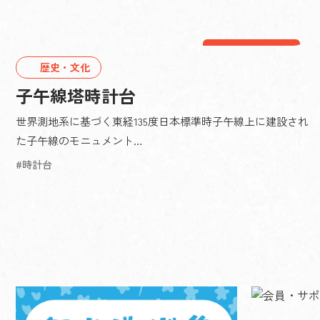
三木エリア
歴史・文化
子午線塔時計台
世界測地系に基づく東経135度日本標準時子午線上に建設され
た子午線のモニュメント…
時計台