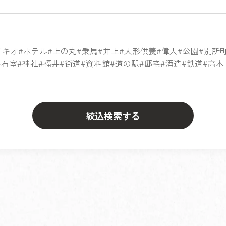
ノキオ
ホテル
上の丸
乗馬
井上
人形供養
偉人
公園
別所
石室
神社
福井
街道
資料館
道の駅
邸宅
酒造
鉄道
高木
絞込検索する