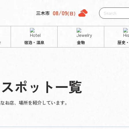
08/09
三木市
(日)
ィ
宿泊・温泉
金物
歴史
めスポット一覧
まなお店、場所を紹介しています。