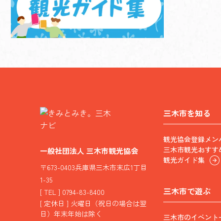
三木市を知る
観光協会登録メン
三木市観光おすす
一般社団法人 三木市観光協会
観光ガイド集
〒673-0403兵庫県三木市末広1丁目
1-35
三木市で遊ぶ
[ TEL ] 0794-83-8400
[ 定休日 ] 火曜日（祝日の場合は翌
日）年末年始は除く
三木市のイベント