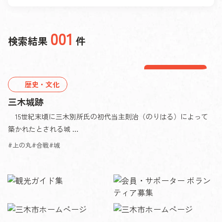
001
検索結果
件
三木エリア
歴史・文化
三木城跡
15世紀末頃に三木別所氏の初代当主則治（のりはる）によって
築かれたとされる城 …
上の丸
合戦
城