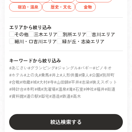
宿泊・温泉
歴史・文化
金物
エリアから絞り込み
その他
三木エリア
別所エリア
吉川エリア
細川・口吉川エリア
緑が丘・志染エリア
キーワードから絞り込み
あじさい
グランピング
ジャングル
バギー
ピノキオ
ホテル
上の丸
乗馬
井上
人形供養
偉人
公園
別所町
合戦
地蔵
城
大村
寺
山田錦
平井
志染
映えスポット
時計台
本町
橋
洗濯場
温泉
滝
石室
神社
福井
街道
資料館
道の駅
邸宅
酒造
鉄道
高木
絞込検索する