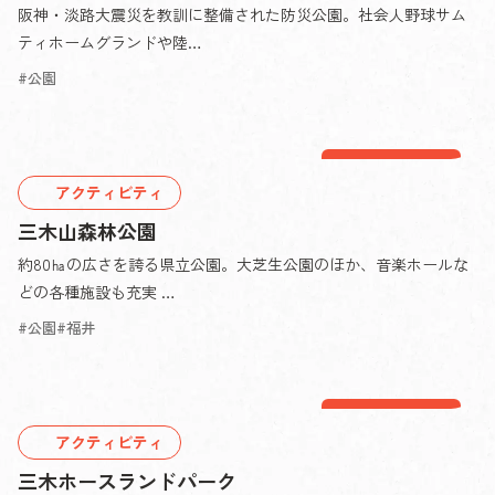
阪神・淡路大震災を教訓に整備された防災公園。社会人野球サム
ティホームグランドや陸…
公園
三木エリア
アクティビティ
三木山森林公園
約80㏊の広さを誇る県立公園。大芝生公園のほか、音楽ホールな
どの各種施設も充実 …
公園
福井
別所エリア
アクティビティ
三木ホースランドパーク