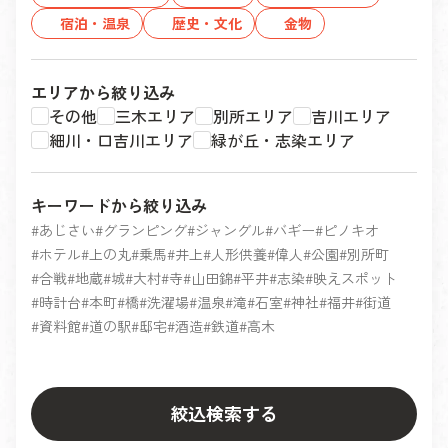
宿泊・温泉
歴史・文化
金物
エリアから絞り込み
その他
三木エリア
別所エリア
吉川エリア
細川・口吉川エリア
緑が丘・志染エリア
キーワードから絞り込み
あじさい
グランピング
ジャングル
バギー
ピノキオ
ホテル
上の丸
乗馬
井上
人形供養
偉人
公園
別所町
合戦
地蔵
城
大村
寺
山田錦
平井
志染
映えスポット
時計台
本町
橋
洗濯場
温泉
滝
石室
神社
福井
街道
資料館
道の駅
邸宅
酒造
鉄道
高木
絞込検索する