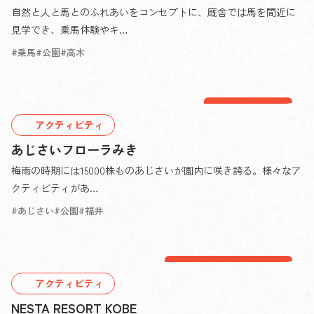
自然と人と馬とのふれあいをコンセプトに、厩舎では馬を間近に
見学でき、乗馬体験やキ…
乗馬
公園
高木
別所エリア
アクティビティ
あじさいフローラみき
梅雨の時期には15000株ものあじさいが園内に咲き誇る。様々なア
クティビティがあ…
あじさい
公園
福井
細川・口吉川エリア
アクティビティ
NESTA RESORT KOBE