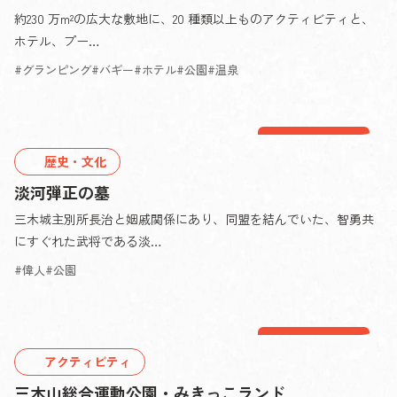
約230 万m²の広大な敷地に、20 種類以上ものアクティビティと、
ホテル、プー…
グランピング
バギー
ホテル
公園
温泉
三木エリア
歴史・文化
淡河弾正の墓
三木城主別所長治と姻戚関係にあり、同盟を結んでいた、智勇共
にすぐれた武将である淡…
偉人
公園
三木エリア
アクティビティ
三木山総合運動公園・みきっこランド