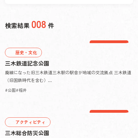
008
検索結果
件
三木エリア
歴史・文化
三木鉄道記念公園
廃線になった旧三木鉄道三木駅の駅舎が地域の交流拠点 三木鉄道
（旧国鉄時代を含む）…
公園
福井
三木エリア
アクティビティ
三木総合防災公園