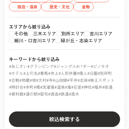
宿泊・温泉
歴史・文化
金物
エリアから絞り込み
その他
三木エリア
別所エリア
吉川エリア
細川・口吉川エリア
緑が丘・志染エリア
キーワードから絞り込み
あじさい
グランピング
ジャングル
バギー
ピノキオ
ホテル
上の丸
乗馬
井上
人形供養
偉人
公園
別所町
合戦
地蔵
城
大村
寺
山田錦
平井
志染
映えスポット
時計台
本町
橋
洗濯場
温泉
滝
石室
神社
福井
街道
資料館
道の駅
邸宅
酒造
鉄道
高木
絞込検索する