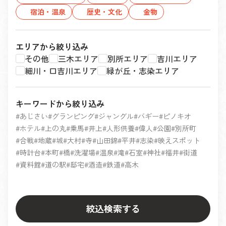
宿泊・温泉
歴史・文化
金物
エリアから絞り込み
その他
三木エリア
別所エリア
吉川エリア
細川・口吉川エリア
緑が丘・志染エリア
キーワードから絞り込み
あじさい
グランピング
ジャングル
バギー
ピノキオ
ホテル
上の丸
乗馬
井上
人形供養
偉人
公園
別所町
合戦
地蔵
城
大村
寺
山田錦
平井
志染
映えスポット
時計台
本町
橋
洗濯場
温泉
滝
石室
神社
福井
街道
資料館
道の駅
邸宅
酒造
鉄道
高木
絞込検索する