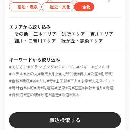
宿泊・温泉
歴史・文化
金物
エリアから絞り込み
その他
三木エリア
別所エリア
吉川エリア
細川・口吉川エリア
緑が丘・志染エリア
キーワードから絞り込み
あじさい
グランピング
ジャングル
バギー
ピノキオ
ホテル
上の丸
乗馬
井上
人形供養
偉人
公園
別所町
合戦
地蔵
城
大村
寺
山田錦
平井
志染
映えスポット
時計台
本町
橋
洗濯場
温泉
滝
石室
神社
福井
街道
資料館
道の駅
邸宅
酒造
鉄道
高木
絞込検索する