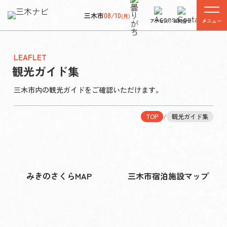
三木市
08/10
(月)
メニュー
アクセス
お問合せ
LEAFLET
観光ガイド集
三木市内の観光ガイドをご確認いただけます。
TOP
/
観光ガイド集
みきのさくらMAP
三木市宿泊施設マップ